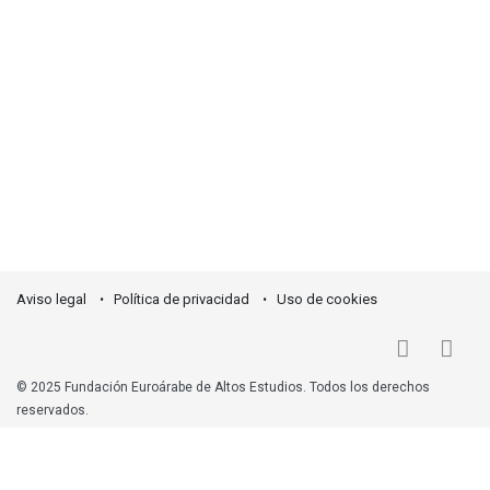
Fundación
Euroárabe
Junta de
Ministerio de Educación,
Andalucía
Cultura y Deporte
(link is external)
(link is external)
Universidad de
Granada
(link is external)
Aviso legal
Política de privacidad
Uso de cookies
© 2025
Fundación Euroárabe de Altos Estudios
. Todos los derechos
reservados.