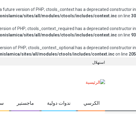
 a future version of PHP; ctools_context has a deprecated constructor in
onislamica/sites/all/modules/ctools/includes/context.inc
on line
30
 version of PHP; ctools_context_required has a deprecated constructor in
onislamica/sites/all/modules/ctools/includes/context.inc
on line
93
 version of PHP; ctools_context_optional has a deprecated constructor in
nislamica/sites/all/modules/ctools/includes/context.inc
on line
205
استهلال
الكرسي
ندوات دولية
ماجستير
سي