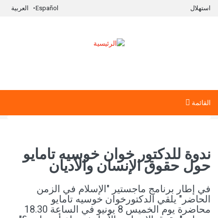
استهلال
Español
العربية
استمارة البحث
‏بحث ‏
القائمة
ندوة للدكتور خوان خوسيه تامايو
حول حقوق الإنسان والأديان
في إطار برنامج ماجستير "الإسلام في الزمن
الحاضر" يلقي الدكتورخوان خوسيه تامايو
محاضرة يوم الخميس 8 يونيو في الساعة 18.30