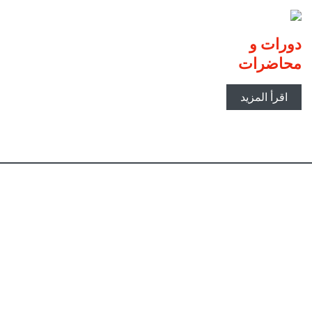
دورات و
محاضرات
اقرأ المزيد
Fundación
Euroárabe
Ministerio de Educación,
Junta de
(link is external)
Cultura y Deporte
Andalucía