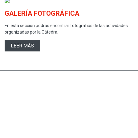
GALERÍA FOTOGRÁFICA
En esta sección podrás encontrar fotografías de las actividades
organizadas por la Cátedra.
LEER MÁS
Fundación
Euroárabe
Junta de
Ministerio de Educación,
Andalucía
Cultura y Deporte
(link is external)
(link is external)