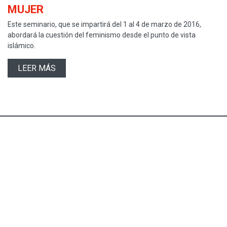
MUJER
Este seminario, que se impartirá del 1 al 4 de marzo de 2016,
abordará la cuestión del feminismo desde el punto de vista
islámico.
LEER MÁS
Fundación
Euroárabe
Junta de
Ministerio de Educación,
Andalucía
Cultura y Deporte
(link is external)
(link is external)